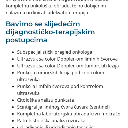
kompletnu onkološku obradu, te po dobijenim
nalazima ordinirati adekvatnu terapiju.
Bavimo se slijedećim
dijagnostičko-terapijskim
postupcima
Subspecijalistički pregled onkologa
Ultrazvuk sa color Doppler-om limfnih čvorova
Ultrazvuk sa color Doppler-om tumorskih lezija
Punkcija tumorskih lezija pod kontrolom
ultrazvuka
Punkcija limfnih čvorova pod kontrolom
ultrazvuka
Citološka analizu punktata
Scintigrafija limfnog čvora čuvara (sentinel)
Kompletna laboratorijsku obrada krvi i mokraće
Pato-histološka analiza uzoraka
Određivanje ili usklađivanje terapije