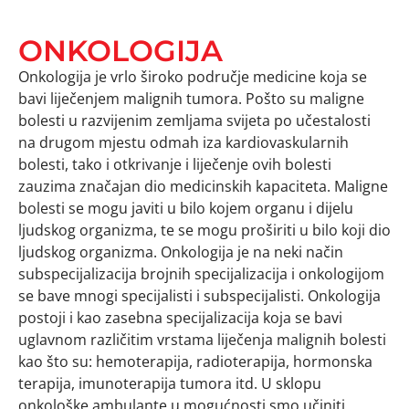
ONKOLOGIJA
Onkologija je vrlo široko područje medicine koja se
bavi liječenjem malignih tumora. Pošto su maligne
bolesti u razvijenim zemljama svijeta po učestalosti
na drugom mjestu odmah iza kardiovaskularnih
bolesti, tako i otkrivanje i liječenje ovih bolesti
zauzima značajan dio medicinskih kapaciteta. Maligne
bolesti se mogu javiti u bilo kojem organu i dijelu
ljudskog organizma, te se mogu proširiti u bilo koji dio
ljudskog organizma. Onkologija je na neki način
subspecijalizacija brojnih specijalizacija i onkologijom
se bave mnogi specijalisti i subspecijalisti. Onkologija
postoji i kao zasebna specijalizacija koja se bavi
uglavnom različitim vrstama liječenja malignih bolesti
kao što su: hemoterapija, radioterapija, hormonska
terapija, imunoterapija tumora itd. U sklopu
onkološke ambulante u mogućnosti smo učiniti